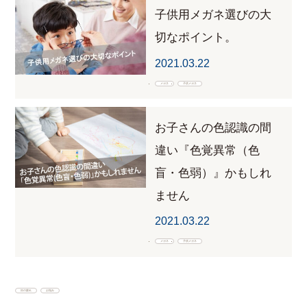
子供用メガネ選びの大
切なポイント。
2021.03.22
メガネ
子供メガネ
お子さんの色認識の間
違い『色覚異常（色
盲・色弱）』かもしれ
ません
2021.03.22
メガネ
子供メガネ
目の疲れ
お悩み