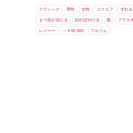
クラシック
男性
女性
スクエア
ずれる
まつ毛が当たる
顔がぼやける
黒
プラス
レジャー
～￥30,000
フルリム