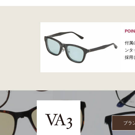
POI
付属
ンタ
採用
ブラ