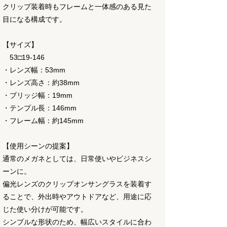
クリップ装着時もフレームと一体感のある見た
目になる構成です。
【サイズ】
53□19-146
・レンズ幅：53mm
・レンズ高さ：約38mm
・ブリッジ幅：19mm
・テンプル長：146mm
・フレーム幅：約145mm
【使用シーンの提案】
通常のメガネとしては、日常使いやビジネスシ
ーンに。
偏光レンズのクリップオンサングラスを装着す
ることで、外出時やアウトドアなど、用途に応
じた使い分けが可能です。
シンプルな形状のため、幅広いスタイルに合わ