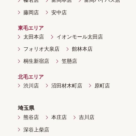
榛名店
富岡本店
富岡バイパス店
藤岡店
安中店
東毛エリア
太田本店
イオンモール太田店
フォリオ大泉店
館林本店
桐生新宿店
笠懸店
北毛エリア
渋川店
沼田材木町店
原町店
埼玉県
熊谷店
本庄店
吉川店
深谷上柴店