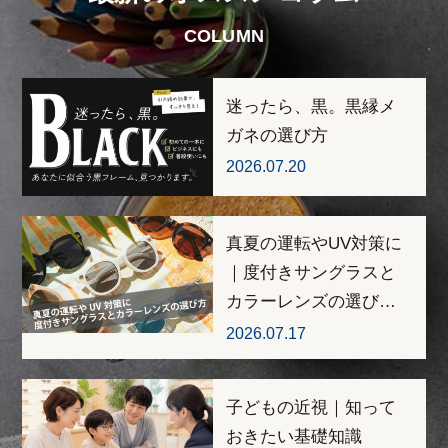
COLUMN
迷ったら、黒。黒縁メ
ガネの選び方
2026.07.20
真夏の運転やUV対策に
｜度付きサングラスと
カラーレンズの選び…
2026.07.17
子どもの近視｜知って
おきたい基礎知識