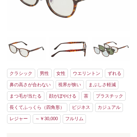
クラシック
男性
女性
ウエリントン
ずれる
鼻の高さが合わない
視界が狭い
まぶしさ軽減
まつ毛が当たる
顔がぼやける
茶
プラスチック
長くてふっくら（四角形）
ビジネス
カジュアル
レジャー
～￥30,000
フルリム