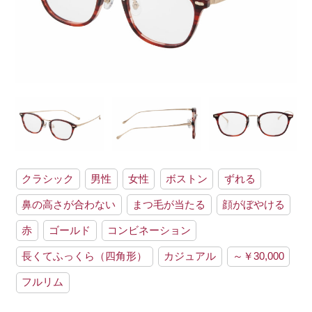
クラシック
男性
女性
ボストン
ずれる
鼻の高さが合わない
まつ毛が当たる
顔がぼやける
赤
ゴールド
コンビネーション
長くてふっくら（四角形）
カジュアル
～￥30,000
フルリム