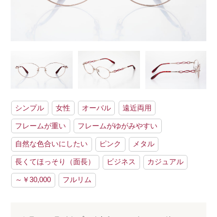
シンプル
女性
オーバル
遠近両用
フレームが重い
フレームがゆがみやすい
自然な色合いにしたい
ピンク
メタル
長くてほっそり（面長）
ビジネス
カジュアル
～￥30,000
フルリム