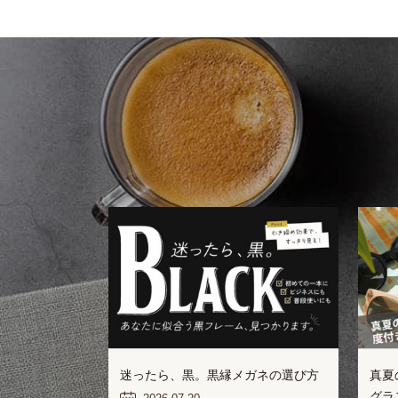
迷ったら、黒。黒縁メガネの選び方
真夏
グラ