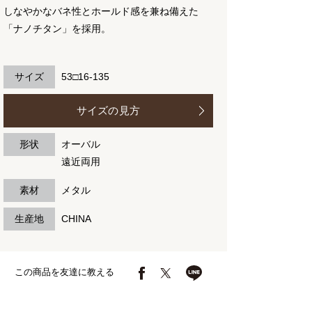
しなやかなバネ性とホールド感を兼ね備えた
「ナノチタン」を採用。
サイズ
53□16-135
サイズの見方
形状
オーバル
遠近両用
素材
メタル
生産地
CHINA
この商品を友達に教える