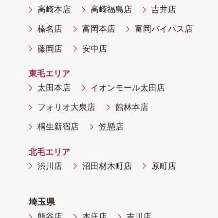
高崎本店
高崎福島店
吉井店
榛名店
富岡本店
富岡バイパス店
藤岡店
安中店
東毛エリア
太田本店
イオンモール太田店
フォリオ大泉店
館林本店
桐生新宿店
笠懸店
北毛エリア
渋川店
沼田材木町店
原町店
埼玉県
熊谷店
本庄店
吉川店