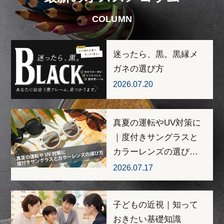
COLUMN
迷ったら、黒。黒縁メ
ガネの選び方
2026.07.20
真夏の運転やUV対策に
｜度付きサングラスと
カラーレンズの選び…
2026.07.17
子どもの近視｜知って
おきたい基礎知識