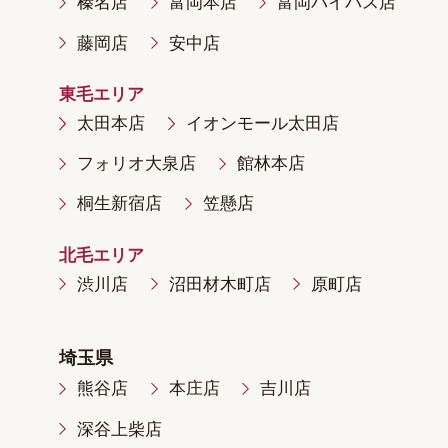
榛名店
富岡本店
富岡バイパス店
藤岡店
安中店
東毛エリア
太田本店
イオンモール太田店
フォリオ大泉店
館林本店
桐生新宿店
笠懸店
北毛エリア
渋川店
沼田材木町店
原町店
埼玉県
熊谷店
本庄店
吉川店
深谷上柴店