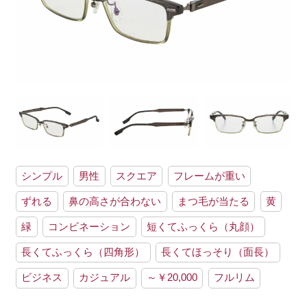
シンプル
男性
スクエア
フレームが重い
ずれる
鼻の高さが合わない
まつ毛が当たる
黄
緑
コンビネーション
短くてふっくら（丸顔）
長くてふっくら（四角形）
長くてほっそり（面長）
ビジネス
カジュアル
～￥20,000
フルリム