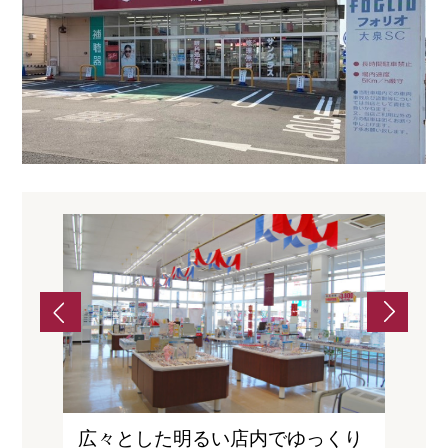
測りし
広々とした明るい店内でゆっくり
イタ