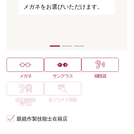
メガネをお選びいただけます。
ニッ
両用な
いま
ざいま
メガネ
サングラス
補聴器
認定補聴器
金プラチナ買取
専門店
眼鏡作製技能士在籍店