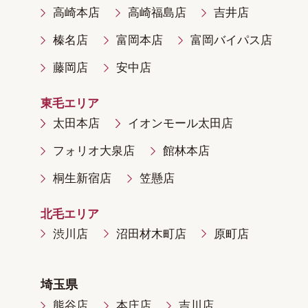
高崎本店
高崎福島店
吉井店
榛名店
富岡本店
富岡バイパス店
藤岡店
安中店
東毛エリア
太田本店
イオンモール太田店
フォリオ大泉店
館林本店
桐生新宿店
笠懸店
北毛エリア
渋川店
沼田材木町店
原町店
埼玉県
熊谷店
本庄店
吉川店