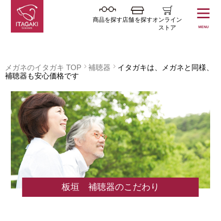
商品を探す
店舗を探す
オンライン
ストア
MENU
メガネのイタガキ TOP
補聴器
イタガキは、メガネと同様、
補聴器も安心価格です
板垣 補聴器のこだわり